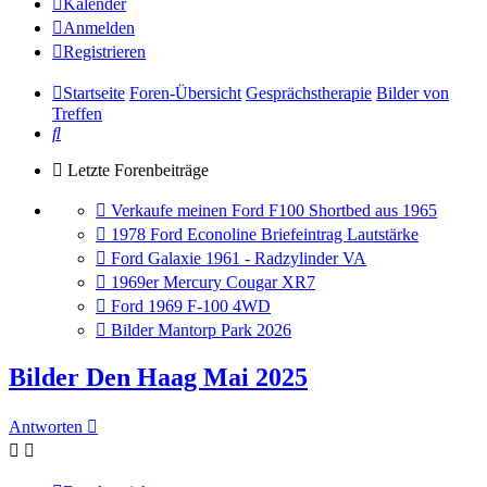
Kalender
Anmelden
Registrieren
Startseite
Foren-Übersicht
Gesprächstherapie
Bilder von
Treffen
Suche
Letzte Forenbeiträge
Gehe
Verkaufe meinen Ford F100 Shortbed aus 1965
zum
Gehe
1978 Ford Econoline Briefeintrag Lautstärke
letzten
zum
Gehe
Ford Galaxie 1961 - Radzylinder VA
Beitrag
letzten
zum
Gehe
1969er Mercury Cougar XR7
Beitrag
letzten
zum
Gehe
Ford 1969 F-100 4WD
Beitrag
letzten
zum
Gehe
Bilder Mantorp Park 2026
Beitrag
letzten
zum
Beitrag
letzten
Bilder Den Haag Mai 2025
Beitrag
Antworten