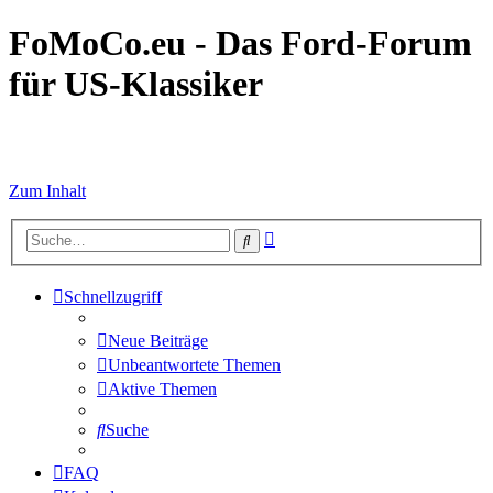
FoMoCo.eu - Das Ford-Forum
für US-Klassiker
☮ STOP WAR
Zum Inhalt
Erweiterte
Suche
Suche
Schnellzugriff
Neue Beiträge
Unbeantwortete Themen
Aktive Themen
Suche
FAQ