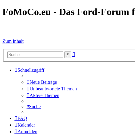
FoMoCo.eu - Das Ford-Forum f
☮ STOP WAR
Zum Inhalt
Erweiterte
Suche
Suche
Schnellzugriff
Neue Beiträge
Unbeantwortete Themen
Aktive Themen
Suche
FAQ
Kalender
Anmelden