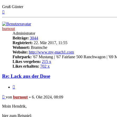
Gruß Günter
Nach
oben
burnout
Administrator
Beiträge:
3044
Registriert:
22. Mär 2017, 11:55
Wohnort:
Bramsche
Website:
http://www.my-mach1.com
Fuhrpark:
'67 Mustang | '67 Fairlane 500 Ranchwagon | '69 
Likes vergeben:
215 x
Likes erhalten:
702 x
Re: Lack aus der Dose
Zitat
Beitrag
von
burnout
»
6. Okt 2024, 08:09
Moin Hendrik,
hier zum Beispiel: