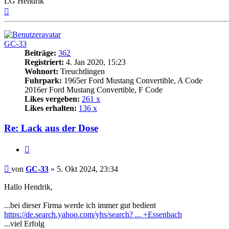
LG Hendrik
Nach
oben
GC-33
Beiträge:
362
Registriert:
4. Jan 2020, 15:23
Wohnort:
Treuchtlingen
Fuhrpark:
1965er Ford Mustang Convertible, A Code
2016er Ford Mustang Convertible, F Code
Likes vergeben:
261 x
Likes erhalten:
136 x
Re: Lack aus der Dose
Zitat
Beitrag
von
GC-33
»
5. Okt 2024, 23:34
Hallo Hendrik,
...bei dieser Firma werde ich immer gut bedient
https://de.search.yahoo.com/yhs/search? ... +Essenbach
...viel Erfolg