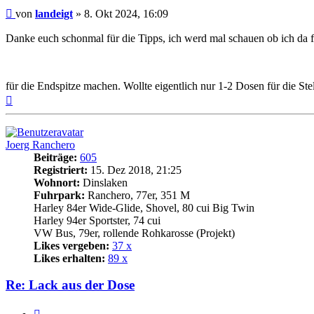
Beitrag
von
landeigt
»
8. Okt 2024, 16:09
Danke euch schonmal für die Tipps, ich werd mal schauen ob ich da 
für die Endspitze machen. Wollte eigentlich nur 1-2 Dosen für die S
Nach
oben
Joerg Ranchero
Beiträge:
605
Registriert:
15. Dez 2018, 21:25
Wohnort:
Dinslaken
Fuhrpark:
Ranchero, 77er, 351 M
Harley 84er Wide-Glide, Shovel, 80 cui Big Twin
Harley 94er Sportster, 74 cui
VW Bus, 79er, rollende Rohkarosse (Projekt)
Likes vergeben:
37 x
Likes erhalten:
89 x
Re: Lack aus der Dose
Zitat