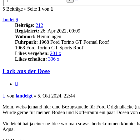
Suche
5 Beiträge • Seite
1
von
1
landeigt
Beiträge:
212
Registriert:
26. Apr 2022, 00:09
Wohnort:
Hemmingen
Fuhrpark:
1968 Ford Torino GT Formal Roof
1968 Ford Torino GT Sports Roof
Likes vergeben:
201 x
Likes erhalten:
306 x
Lack aus der Dose
Zitat
Beitrag
von
landeigt
»
5. Okt 2024, 22:44
Moin, weiss jemand hier eine Bezugsquelle für Ford Originallacke (n
Würde gerne für meinen Boden und Kofferraum ein paar Dosen von de
Vielleicht hat ja einer ne Idee wo man sowas herbekommen könnte, h
Aqua.