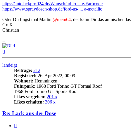
https://autolackprofi24.de/Wunschfarbto ... e-Farbcode
https://www.spraydosen-shop.de/ford-us- ... a-metallic
Oder Du fragst mal Martin
@mem64
, der kann Dir das anmischen lass
Gruß
Christian
--
Nach
oben
landeigt
Beiträge:
212
Registriert:
26. Apr 2022, 00:09
Wohnort:
Hemmingen
Fuhrpark:
1968 Ford Torino GT Formal Roof
1968 Ford Torino GT Sports Roof
Likes vergeben:
201 x
Likes erhalten:
306 x
Re: Lack aus der Dose
Zitat