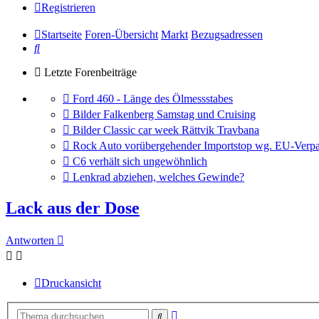
Registrieren
Startseite
Foren-Übersicht
Markt
Bezugsadressen
Suche
Letzte Forenbeiträge
Gehe
Ford 460 - Länge des Ölmessstabes
zum
Gehe
Bilder Falkenberg Samstag und Cruising
letzten
zum
Gehe
Bilder Classic car week Rättvik Travbana
Beitrag
letzten
zum
Gehe
Rock Auto vorübergehender Importstop wg. EU-Verpa
Beitrag
letzten
zum
Gehe
C6 verhält sich ungewöhnlich
Beitrag
letzten
zum
Gehe
Lenkrad abziehen, welches Gewinde?
Beitrag
letzten
zum
Beitrag
letzten
Lack aus der Dose
Beitrag
Antworten
Druckansicht
Erweiterte
Suche