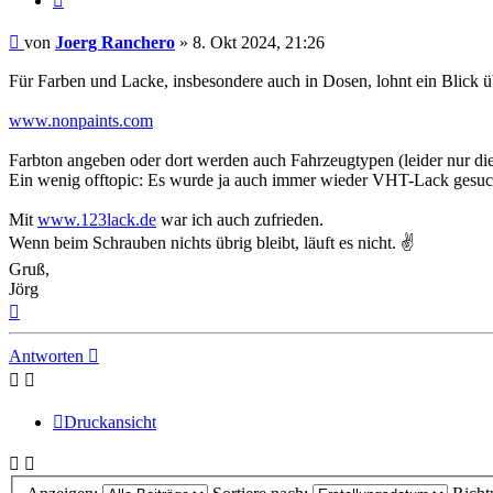
Beitrag
von
Joerg Ranchero
»
8. Okt 2024, 21:26
Für Farben und Lacke, insbesondere auch in Dosen, lohnt ein Blick 
www.nonpaints.com
Farbton angeben oder dort werden auch Fahrzeugtypen (leider nur die 
Ein wenig offtopic: Es wurde ja auch immer wieder VHT-Lack gesuc
Mit
www.123lack.de
war ich auch zufrieden.
Wenn beim Schrauben nichts übrig bleibt, läuft es nicht. ✌
Gruß,
Jörg
Nach
oben
Antworten
Druckansicht