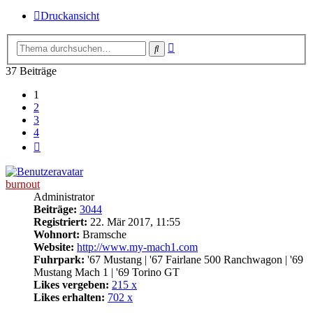
Druckansicht
Erweiterte
Suche
Suche
37 Beiträge
1
2
3
4
Nächste
burnout
Administrator
Beiträge:
3044
Registriert:
22. Mär 2017, 11:55
Wohnort:
Bramsche
Website:
http://www.my-mach1.com
Fuhrpark:
'67 Mustang | '67 Fairlane 500 Ranchwagon | '69
Mustang Mach 1 | '69 Torino GT
Likes vergeben:
215 x
Likes erhalten:
702 x