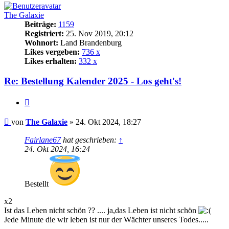
The Galaxie
Beiträge:
1159
Registriert:
25. Nov 2019, 20:12
Wohnort:
Land Brandenburg
Likes vergeben:
736 x
Likes erhalten:
332 x
Re: Bestellung Kalender 2025 - Los geht's!
Zitat
Beitrag
von
The Galaxie
»
24. Okt 2024, 18:27
Fairlane67
hat geschrieben:
↑
24. Okt 2024, 16:24
Bestellt
x2
Ist das Leben nicht schön ?? .... ja,das Leben ist nicht schön
Jede Minute die wir leben ist nur der Wächter unseres Todes.....