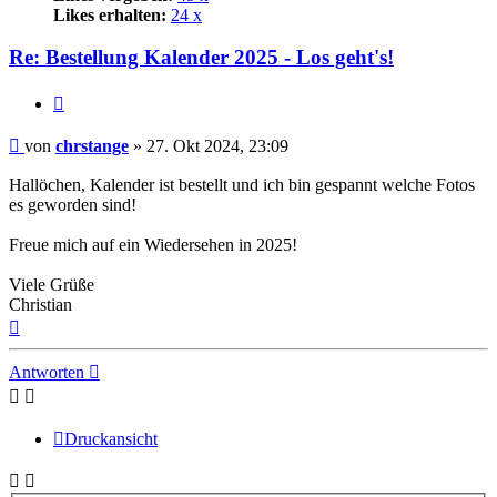
Likes erhalten:
24 x
Re: Bestellung Kalender 2025 - Los geht's!
Zitat
Beitrag
von
chrstange
»
27. Okt 2024, 23:09
Hallöchen, Kalender ist bestellt und ich bin gespannt welche Fotos
es geworden sind!
Freue mich auf ein Wiedersehen in 2025!
Viele Grüße
Christian
Nach
oben
Antworten
Druckansicht