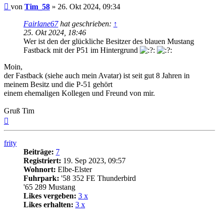
Beitrag
von
Tim_58
»
26. Okt 2024, 09:34
Fairlane67
hat geschrieben:
↑
25. Okt 2024, 18:46
Wer ist den der glückliche Besitzer des blauen Mustang
Fastback mit der P51 im Hintergrund
Moin,
der Fastback (siehe auch mein Avatar) ist seit gut 8 Jahren in
meinem Besitz und die P-51 gehört
einem ehemaligen Kollegen und Freund von mir.
Gruß Tim
Nach
oben
frity
Beiträge:
7
Registriert:
19. Sep 2023, 09:57
Wohnort:
Elbe-Elster
Fuhrpark:
'58 352 FE Thunderbird
'65 289 Mustang
Likes vergeben:
3 x
Likes erhalten:
3 x