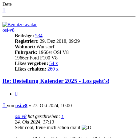
Dete
Nach
oben
osi-v8
Beiträge:
534
Registriert:
29. Dez 2018, 09:29
Wohnort:
Wunstorf
Fuhrpark:
1966er OSI V8
1966er Ford F100 V8
Likes vergeben:
54 x
Likes erhalten:
260 x
Re: Bestellung Kalender 2025 - Los geht's!
Zitat
Beitrag
von
osi-v8
»
27. Okt 2024, 10:00
osi-v8
hat geschrieben:
↑
24. Okt 2024, 17:13
Sehr cool, freue mich schon drauf