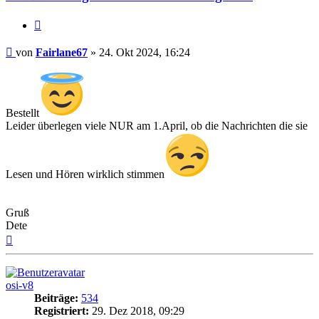
Zitat
Beitrag
von
Fairlane67
»
24. Okt 2024, 16:24
Bestellt
Leider überlegen viele NUR am 1.April, ob die Nachrichten die sie
Lesen und Hören wirklich stimmen
Gruß
Dete
Nach
oben
osi-v8
Beiträge:
534
Registriert:
29. Dez 2018, 09:29