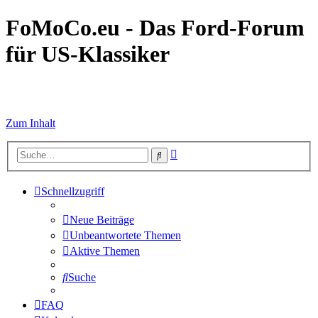
FoMoCo.eu - Das Ford-Forum
für US-Klassiker
☮ STOP WAR
Zum Inhalt
Erweiterte
Suche
Suche
Schnellzugriff
Neue Beiträge
Unbeantwortete Themen
Aktive Themen
Suche
FAQ