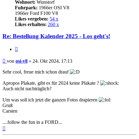
Wohnort:
Wunstorf
Fuhrpark:
1966er OSI V8
1966er Ford F100 V8
Likes vergeben:
54 x
Likes erhalten:
260 x
Re: Bestellung Kalender 2025 - Los geht's!
Zitat
Beitrag
von
osi-v8
»
24. Okt 2024, 17:13
Sehr cool, freue mich schon drauf
Apropos Plakate, gibt es für 2024 keine Plakate ?
Auch nicht nachträglich?
Um was soll ich jetzt die ganzen Fotos drapieren
Gruß
Carsten
....follow the fun in a FORD...
Nach
oben