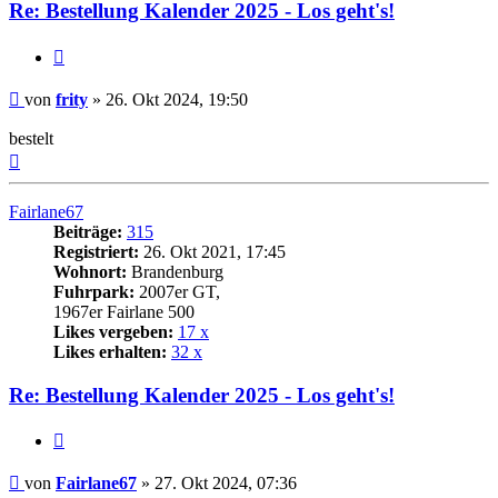
Re: Bestellung Kalender 2025 - Los geht's!
Zitat
Beitrag
von
frity
»
26. Okt 2024, 19:50
bestelt
Nach
oben
Fairlane67
Beiträge:
315
Registriert:
26. Okt 2021, 17:45
Wohnort:
Brandenburg
Fuhrpark:
2007er GT,
1967er Fairlane 500
Likes vergeben:
17 x
Likes erhalten:
32 x
Re: Bestellung Kalender 2025 - Los geht's!
Zitat
Beitrag
von
Fairlane67
»
27. Okt 2024, 07:36