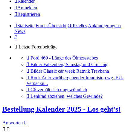
Kalender
Anmelden
Registrieren
Startseite
Foren-Übersicht
Offizielles
Ankündigungen /
News
Suche
Letzte Forenbeiträge
Gehe
Ford 460 - Länge des Ölmessstabes
zum
Gehe
Bilder Falkenberg Samstag und Cruising
letzten
zum
Gehe
Bilder Classic car week Rättvik Travbana
Beitrag
letzten
zum
Gehe
Rock Auto vorübergehender Importstop wg. EU-
Beitrag
letzten
zum
Verpacku...
Beitrag
letzten
Gehe
C6 verhält sich ungewöhnlich
Beitrag
zum
Gehe
Lenkrad abziehen, welches Gewinde?
letzten
zum
Beitrag
letzten
Bestellung Kalender 2025 - Los geht's!
Beitrag
Antworten