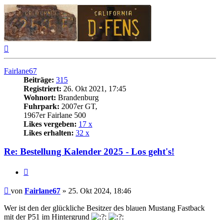
Nach
oben
Fairlane67
Beiträge:
315
Registriert:
26. Okt 2021, 17:45
Wohnort:
Brandenburg
Fuhrpark:
2007er GT,
1967er Fairlane 500
Likes vergeben:
17 x
Likes erhalten:
32 x
Re: Bestellung Kalender 2025 - Los geht's!
Zitat
Beitrag
von
Fairlane67
»
25. Okt 2024, 18:46
Wer ist den der glückliche Besitzer des blauen Mustang Fastback
mit der P51 im Hintergrund